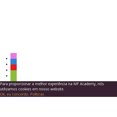
neste website.
Política de Privacidade
Lembrar-se de mim
Sign In
Registe-se
Restaurar senha
Send reset link
Password reset link sent
to your email
Fechar
No account?
Registe-se
Sign In
Senha perdida
Para proporcionar a melhor experiência na MF Academy, nós
utilizamos cookies em nosso website.
Ok, eu concordo.
Políticas