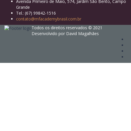
Avenida Primeiro de Maio, 574, Jardim São Bento, Campo
Grande
Tel.: (67) 99842-1516
contato@mfacademybrasil.com.br
Todos os direitos reservados © 2021
Desenvolvido por David Magalhães
Sign In
The password must have a minimum of 8
characters of numbers and letters, contain at least 1 capital letter
Eu concordo com o armazenamento e o tratamento de meus dados