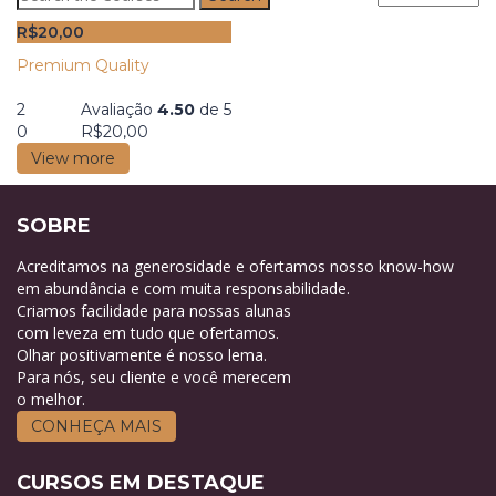
for:
R$
20,00
Premium Quality
2
Avaliação
4.50
de 5
0
R$
20,00
View more
SOBRE
Acreditamos na generosidade e ofertamos nosso know-how
em abundância e com muita responsabilidade.
Criamos facilidade para nossas alunas
com leveza em tudo que ofertamos.
Olhar positivamente é nosso lema.
Para nós, seu cliente e você merecem
o melhor.
CONHEÇA MAIS
CURSOS EM DESTAQUE