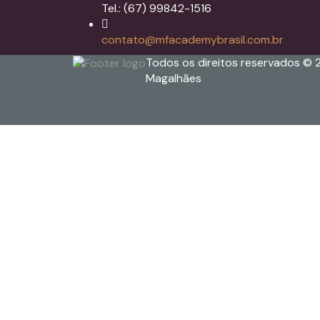
Tel.: (67) 99842-1516
contato@mfacademybrasil.com.br
Todos os direitos reservados © 
Magalhães
Sign In
The password must have a minimum 
Eu concordo com o armazenamento e o tratamento de meus
Lembrar-se de mim