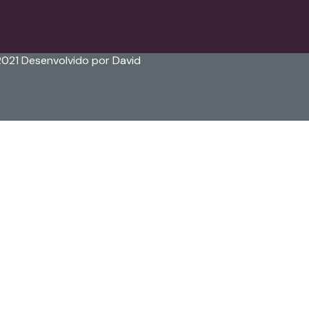
2021 Desenvolvido por David
of 8 characters of numbers and letters, contain at least 1 c
 dados neste website.
Política de Privacidade