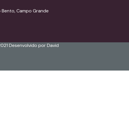
ão Bento, Campo Grande
2021 Desenvolvido por David
of 8 characters of numbers and letters, contain at least 1 c