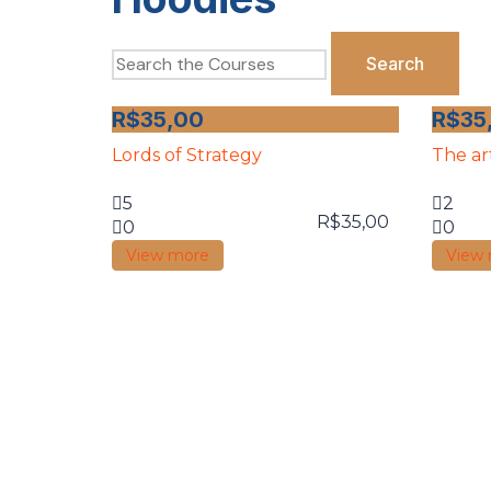
R$
35,00
R$
35
Lords of Strategy
The ar
5
2
R$
35,00
0
0
View more
View