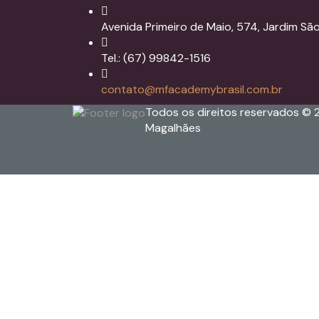
Avenida Primeiro de Maio, 574, Jardim S
Tel.: (67) 99842-1516
contato@mfacademybrasil.com.br
Todos os direitos reservados © 
Magalhães
Sign In
The password must have a minimum 