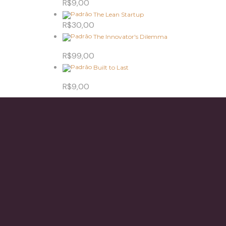
R$
9,00
The Lean Startup
R$
30,00
The Innovator's Dilemma
R$
99,00
Built to Last
R$
9,00