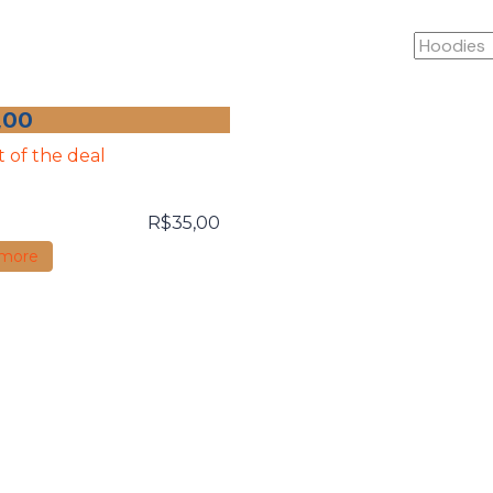
,00
t of the deal
R$
35,00
 more