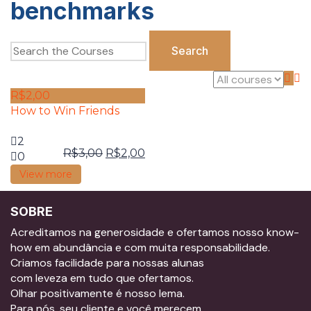
benchmarks
R$
2,00
How to Win Friends
2
R$
3,00
R$
2,00
0
View more
SOBRE
Acreditamos na generosidade e ofertamos nosso know-
how em abundância e com muita responsabilidade.
Criamos facilidade para nossas alunas
com leveza em tudo que ofertamos.
Olhar positivamente é nosso lema.
Para nós, seu cliente e você merecem