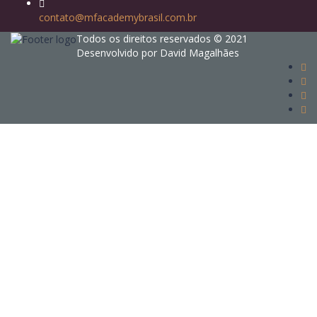
contato@mfacademybrasil.com.br
Todos os direitos reservados © 2021
Desenvolvido por David Magalhães
Sign In
The password must have a minimum of 8
characters of numbers and letters, contain at least 1 capital letter
Eu concordo com o armazenamento e o tratamento de meus dados
neste website.
Política de Privacidade