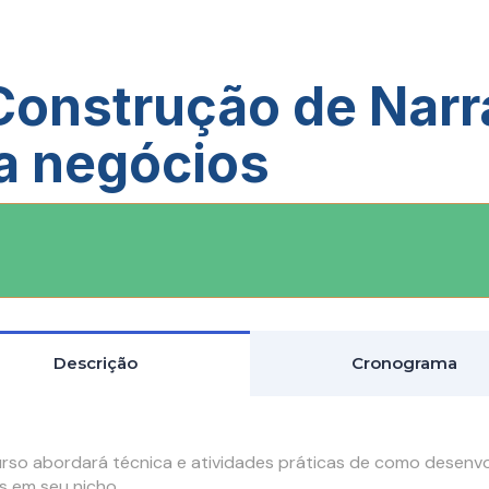
 Construção de Narr
a negócios
Descrição
Cronograma
urso abordará técnica e atividades práticas de como desenv
s em seu nicho.