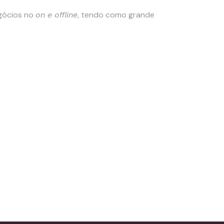
egócios no
on e offline
, tendo como grande