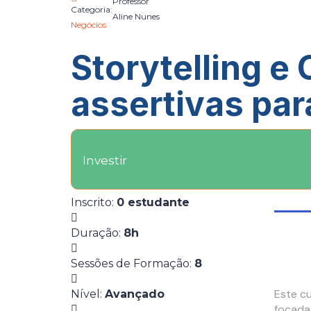
Professor
Categoria:
Aline Nunes
Negócios
Storytelling e
assertivas par
Investir
Inscrito
:
0 estudante
Duração
:
8h
Sessões de Formação
:
8
Este c
Nível
:
Avançado
focada