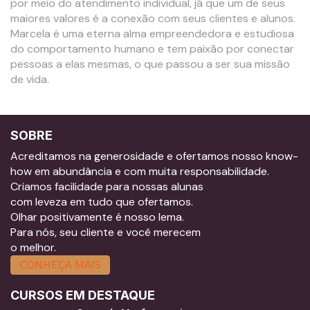
por meio do atendimento individual, já que um de seus
maiores valores é a conexão com seus clientes e alunos.
Marcela é uma eterna alma empreendedora e estudiosa
do comportamento humano e tem paixão por conectar
pessoas a elas mesmas, o que passou a ser sua missão
de vida.
SOBRE
Acreditamos na generosidade e ofertamos nosso know-
how em abundância e com muita responsabilidade.
Criamos facilidade para nossas alunas
com leveza em tudo que ofertamos.
Olhar positivamente é nosso lema.
Para nós, seu cliente e você merecem
o melhor.
CONHEÇA MAIS
CURSOS EM DESTAQUE