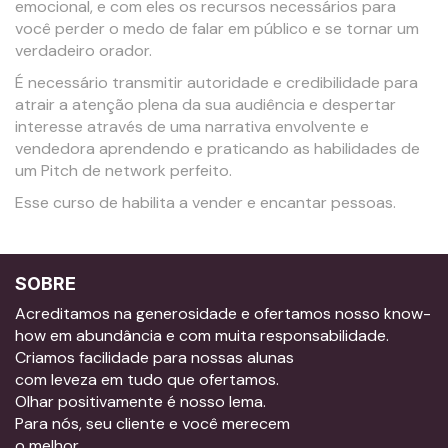
emocional, e com eles os recursos necessários para
você perder o medo de falar em público e se tornar um
verdadeiro orador.
É necessário transmitir autoridade e credibilidade para
atrair a atenção plena da sua audiência e despertar
interesse através de uma narrativa envolvente e
vendedora aprendendo e praticando as habilidades de
um Pitch de network perfeito.
Esse curso de habilita a vender e encantar pessoas.
SOBRE
Acreditamos na generosidade e ofertamos nosso know-
how em abundância e com muita responsabilidade.
Criamos facilidade para nossas alunas
com leveza em tudo que ofertamos.
Olhar positivamente é nosso lema.
Para nós, seu cliente e você merecem
o melhor.