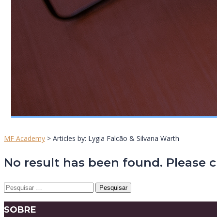
MF Academy
>
Articles by: Lygia Falcão & Silvana Warth
No result has been found. Please c
Pesquisar
por:
SOBRE