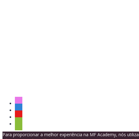
The password must have a minimum of 8 
Eu concordo com o armazenamento e o tratamento de meus dados
Lembrar-se de mim
Sign In
Registe-se
Restaurar senha
Send reset link
Password reset link sent
to your email
Fechar
No account?
Registe-se
Sign In
Senha perdida
Para proporcionar a melhor experiência na MF Academy, nós utili